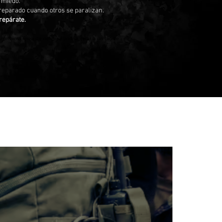
e miedo.
preparado cuando otros se paralizan.
repárate.
 próxima línea de defensa podría estar a un clic de