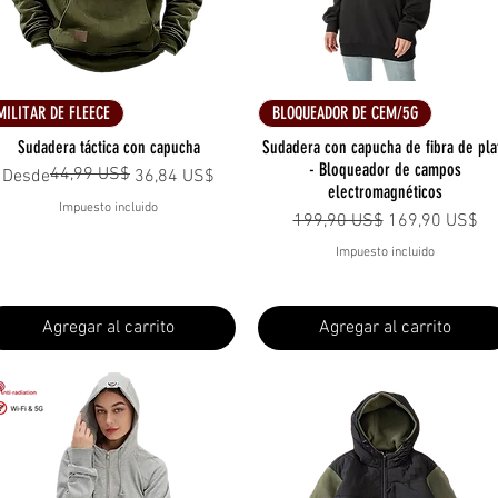
Vista rápida
Vista rápida
MILITAR DE FLEECE
BLOQUEADOR DE CEM/5G
Sudadera táctica con capucha
Sudadera con capucha de fibra de pla
- Bloqueador de campos
44,99 US$
Precio
Precio de oferta
Desde
36,84 US$
electromagnéticos
Impuesto incluido
Precio
Precio de ofer
199,90 US$
169,90 US$
Impuesto incluido
Agregar al carrito
Agregar al carrito