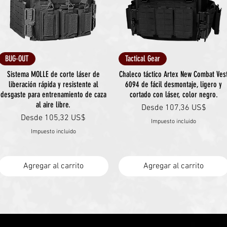
Vista rápida
Vista rápida
BUG-OUT
Tactical Gear
Sistema MOLLE de corte láser de
Chaleco táctico Artex New Combat Ves
liberación rápida y resistente al
6094 de fácil desmontaje, ligero y
desgaste para entrenamiento de caza
cortado con láser, color negro.
al aire libre.
Precio de oferta
Desde
107,36 US$
Precio de oferta
Desde
105,32 US$
Impuesto incluido
Impuesto incluido
Agregar al carrito
Agregar al carrito