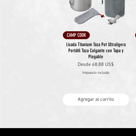
Vista rápida
CAMP COOK
Lixada Titanium Taza Pot Ultraligera
Portátil Taza Colgante con Tapa y
Plegable
Precio de oferta
Desde
68,88 US$
Impuesto incluido
Agregar al carrito