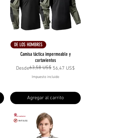
Vista rápida
DE LOS HOMBRES
Camisa táctica impermeable y
cortavientos
ta
63,58 US$
Precio
Precio de oferta
Desde
56,47 US$
Impuesto incluido
Agregar al carrito