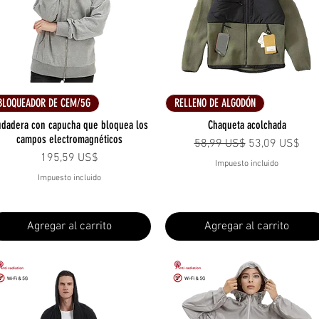
Vista rápida
Vista rápida
BLOQUEADOR DE CEM/5G
RELLENO DE ALGODÓN
dadera con capucha que bloquea los
Chaqueta acolchada
campos electromagnéticos
Precio
Precio de ofer
58,99 US$
53,09 US$
Precio
195,59 US$
Impuesto incluido
Impuesto incluido
Agregar al carrito
Agregar al carrito