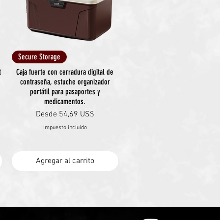
Vista rápida
Secure Storage
t
Caja fuerte con cerradura digital de
contraseña, estuche organizador
portátil para pasaportes y
medicamentos.
Precio de oferta
Desde
54,69 US$
Impuesto incluido
Agregar al carrito