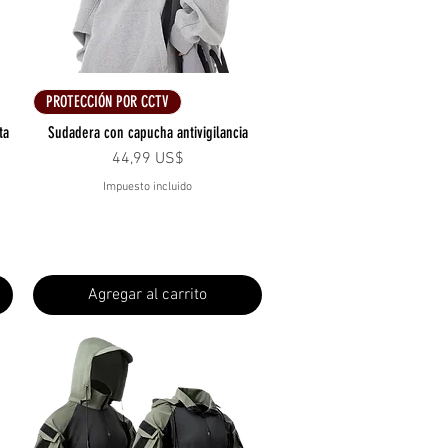
Vista rápida
PROTECCIÓN POR CCTV
ta
Sudadera con capucha antivigilancia
Precio
44,99 US$
Impuesto incluido
ta
Agregar al carrito