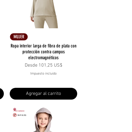
Vista rápida
MUJER
Ropa interior larga de fibra de plata con
protección contra campos
electromagnéticos
Precio de oferta
Desde
101,25 US$
Impuesto incluido
Agregar al carrito