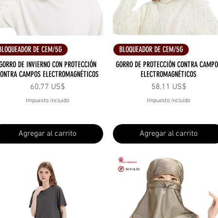
Vista rápida
Vista rápida
BLOQUEADOR DE CEM/5G
BLOQUEADOR DE CEM/5G
GORRO DE INVIERNO CON PROTECCIÓN
GORRO DE PROTECCIÓN CONTRA CAMP
ONTRA CAMPOS ELECTROMAGNÉTICOS
ELECTROMAGNÉTICOS
Precio
Precio
60,77 US$
58,11 US$
Impuesto incluido
Impuesto incluido
Agregar al carrito
Agregar al carrito