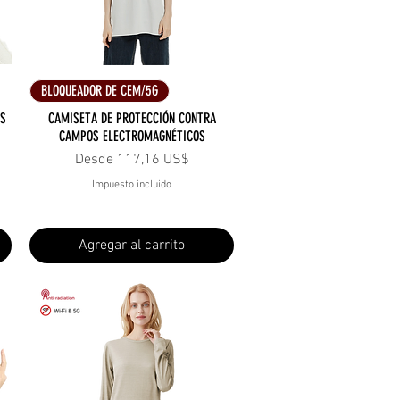
Vista rápida
BLOQUEADOR DE CEM/5G
OS
CAMISETA DE PROTECCIÓN CONTRA
CAMPOS ELECTROMAGNÉTICOS
Precio de oferta
Desde
117,16 US$
Impuesto incluido
Agregar al carrito