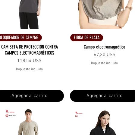
Vista rápida
Vista rápida
BLOQUEADOR DE CEM/5G
FIBRA DE PLATA
CAMISETA DE PROTECCIÓN CONTRA
Campo electromagnético
CAMPOS ELECTROMAGNÉTICOS
Precio
67,30 US$
Precio
118,54 US$
Impuesto incluido
Impuesto incluido
Agregar al carrito
Agregar al carrito