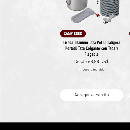
Vista rápida
CAMP COOK
Lixada Titanium Taza Pot Ultraligera
Portátil Taza Colgante con Tapa y
Plegable
Precio de oferta
Desde
68,88 US$
Impuesto incluido
Agregar al carrito