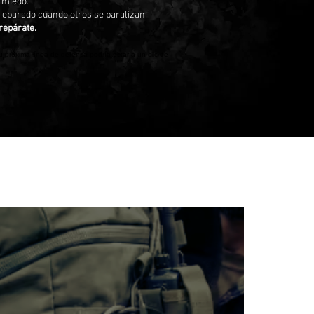
e miedo.
preparado cuando otros se paralizan.
repárate.
 próxima línea de defensa podría estar a un clic de