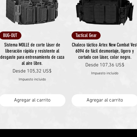
Vista rápida
Vista rápida
BUG-OUT
Tactical Gear
Sistema MOLLE de corte láser de
Chaleco táctico Artex New Combat Ves
liberación rápida y resistente al
6094 de fácil desmontaje, ligero y
desgaste para entrenamiento de caza
cortado con láser, color negro.
al aire libre.
Precio de oferta
Desde
107,36 US$
Precio de oferta
Desde
105,32 US$
Impuesto incluido
Impuesto incluido
Agregar al carrito
Agregar al carrito