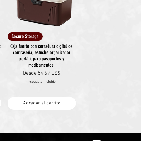
Vista rápida
Secure Storage
t
Caja fuerte con cerradura digital de
contraseña, estuche organizador
portátil para pasaportes y
medicamentos.
Precio de oferta
Desde
54,69 US$
Impuesto incluido
Agregar al carrito