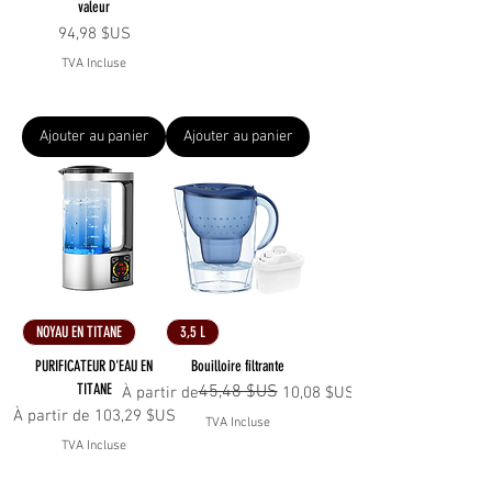
valeur
Prix
94,98 $US
TVA Incluse
Ajouter au panier
Ajouter au panier
NOYAU EN TITANE
3,5 L
PURIFICATEUR D'EAU EN
Bouilloire filtrante
TITANE
45,48 $US
Prix original
Prix promotionnel
À partir de
10,08 $US
Prix promotionnel
À partir de
103,29 $US
TVA Incluse
TVA Incluse