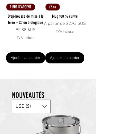
FIBRE D'ARGENT
12 oz
Drap-housse de mise à la
Mug 100 % cuivre
terre – Coton biologique
Prix promotionnel
À partir de
22,93 $US
Prix
95,88 $US
TVA Incluse
TVA Incluse
Ajouter au panier
Ajouter au panier
NOUVEAUTÉS
USD ($)