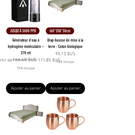
JUSQU'À 5000 PPB
160*200*30cm
Générateur d'eau à
Drap-housse de mise à la
hydrogène moléculaire –
terre - Coton biologique
270 ml
Prix
95,13 $US
166,48 $US
 original
 promotionnel
rtir de
111,85 $US
TVA Incluse
TVA Incluse
Ajouter au panier
Ajouter au panier