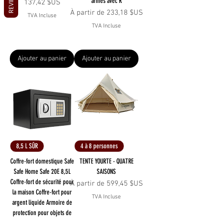
REVIEWS
armes avec R
Prix
137,42 $US
Prix promotionnel
À partir de
233,18 $US
TVA Incluse
TVA Incluse
Ajouter au panier
Ajouter au panier
8,5 L SÛR
4 à 8 personnes
Coffre-fort domestique Safe
TENTE YOURTE - QUATRE
Safe Home Safe 20E 8,5L
SAISONS
Coffre-fort de sécurité pour
Prix promotionnel
À partir de
599,45 $US
la maison Coffre-fort pour
TVA Incluse
argent liquide Armoire de
protection pour objets de