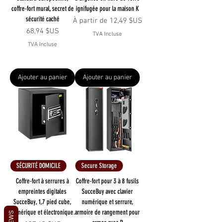
coffre-fort mural, secret de
ignifugée pour la maison K
sécurité caché
Prix promotionnel
À partir de
12,49 $US
Prix
68,94 $US
TVA Incluse
TVA Incluse
Ajouter au panier
Ajouter au panier
SÉCURITÉ DOMICILE
Secure Storage
Coffre-fort à serrures à
Coffre-fort pour 3 à 8 fusils
empreintes digitales
SucceBuy avec clavier
SucceBuy, 1,7 pied cube,
numérique et serrure,
numérique et électronique.
armoire de rangement pour