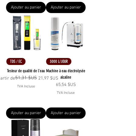
Ajouter au panier
Ajouter au panier
TDS / EC
3000 L/JOUR
Testeur de qualité de l'eau
Machine à eau électrolysée
alcaline
51,31 $US
x original
x promotionnel
artir de
21,97 $US
Prix
65,54 $US
TVA Incluse
TVA Incluse
Ajouter au panier
Ajouter au panier