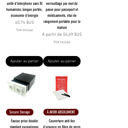
unité d'interphone sans fil
verrouillage par mot de
humanisée, longue portée,
passe pour passeport et
économie d'énergie
médicaments, étui de
rangement portable pour la
Prix
65,74 $US
maison
TVA Incluse
Prix promotionnel
À partir de
54,69 $US
TVA Incluse
Ajouter au panier
Ajouter au panier
Secure Storage
À AVOIR ABSOLUMENT
Fausse prise double
Couverture anti-feu
standard européenne,
d'urgence en fibre de verre