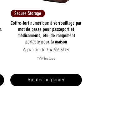
Aperçu rapide
Secure Storage
Coffre-fort numérique à verrouillage par
r.
mot de passe pour passeport et
médicaments, étui de rangement
portable pour la maison
Prix promotionnel
À partir de
54,69 $US
TVA Incluse
Ajouter au panier