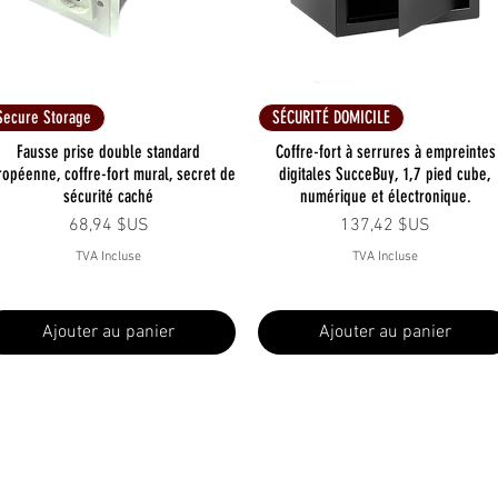
Aperçu rapide
Aperçu rapide
Secure Storage
SÉCURITÉ DOMICILE
Fausse prise double standard
Coffre-fort à serrures à empreintes
ropéenne, coffre-fort mural, secret de
digitales SucceBuy, 1,7 pied cube,
sécurité caché
numérique et électronique.
Prix
Prix
68,94 $US
137,42 $US
TVA Incluse
TVA Incluse
Ajouter au panier
Ajouter au panier