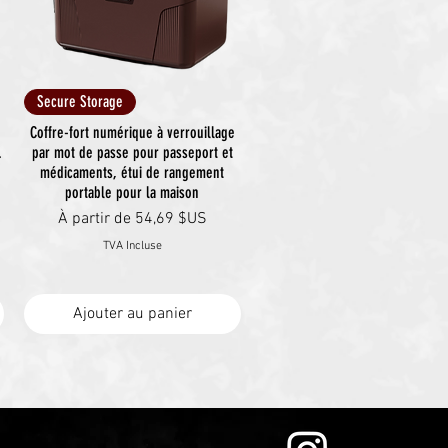
Aperçu rapide
Secure Storage
Coffre-fort numérique à verrouillage
.
par mot de passe pour passeport et
médicaments, étui de rangement
portable pour la maison
Prix promotionnel
À partir de
54,69 $US
TVA Incluse
Ajouter au panier