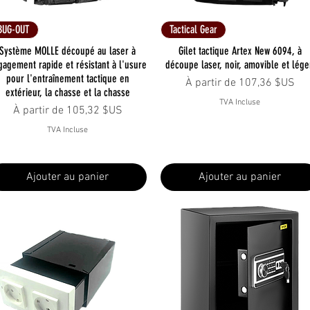
Aperçu rapide
Aperçu rapide
BUG-OUT
Tactical Gear
Système MOLLE découpé au laser à
Gilet tactique Artex New 6094, à
gagement rapide et résistant à l'usure
découpe laser, noir, amovible et lége
pour l'entraînement tactique en
Prix promotionnel
À partir de
107,36 $US
extérieur, la chasse et la chasse
TVA Incluse
Prix promotionnel
À partir de
105,32 $US
TVA Incluse
Ajouter au panier
Ajouter au panier