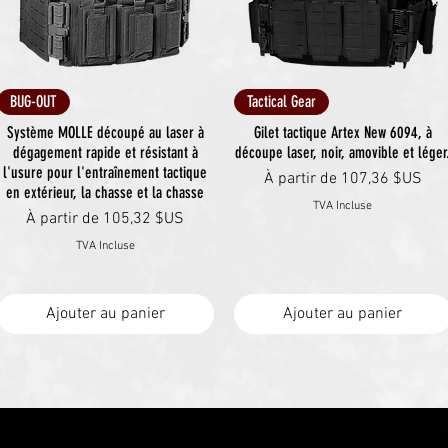
Aperçu rapide
Aperçu rapide
BUG-OUT
Tactical Gear
Système MOLLE découpé au laser à
Gilet tactique Artex New 6094, à
dégagement rapide et résistant à
découpe laser, noir, amovible et léger
l'usure pour l'entraînement tactique
Prix promotionnel
À partir de
107,36 $US
en extérieur, la chasse et la chasse
TVA Incluse
Prix promotionnel
À partir de
105,32 $US
TVA Incluse
Ajouter au panier
Ajouter au panier