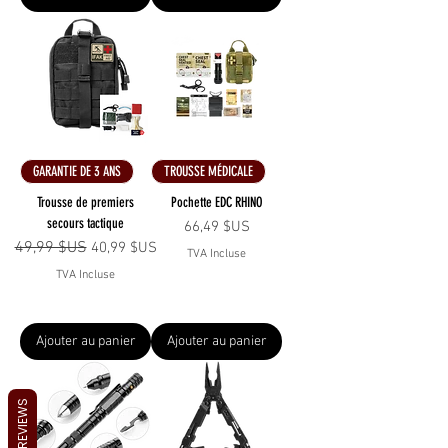
GARANTIE DE 3 ANS
TROUSSE MÉDICALE
Trousse de premiers
Pochette EDC RHINO
secours tactique
Prix
66,49 $US
Prix original
49,99 $US
Prix promotionnel
40,99 $US
TVA Incluse
TVA Incluse
Ajouter au panier
Ajouter au panier
REVIEWS