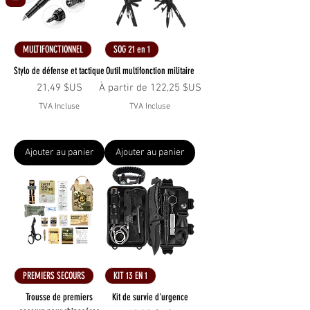
MULTIFONCTIONNEL
SOG 21 en 1
Stylo de défense et tactique
Outil multifonction militaire
Prix
Prix promotionnel
21,49 $US
À partir de
122,25 $US
TVA Incluse
TVA Incluse
Ajouter au panier
Ajouter au panier
PREMIERS SECOURS
KIT 13 EN 1
Trousse de premiers
Kit de survie d'urgence