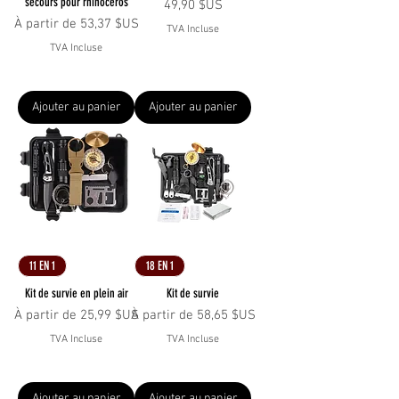
secours pour rhinocéros
Prix
49,90 $US
Prix promotionnel
À partir de
53,37 $US
TVA Incluse
TVA Incluse
Ajouter au panier
Ajouter au panier
11 EN 1
18 EN 1
Kit de survie en plein air
Kit de survie
Prix promotionnel
Prix promotionnel
À partir de
25,99 $US
À partir de
58,65 $US
TVA Incluse
TVA Incluse
Ajouter au panier
Ajouter au panier