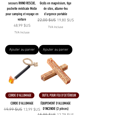
secours RHINO RESCUE,
Grylls en magnésium, tige
pochette médicale Molle
de silex, allume-feu
pour camping et voyage en
d'urgence portable
voiture
Prix original
22,00 $US
Prix promotionnel
19,80 $US
Prix
48,99 $US
TVA Incluse
TVA Incluse
Ajouter au panier
Ajouter au panier
CORDE D'ALLUMAGE
OUTIL POUR FEU D'EXTÉRIEUR
CORDE D'ALLUMAGE
ÉQUIPEMENT D'ALLUMAGE
D'INCENDIE (2 pièces)
Prix original
19,99 $US
Prix promotionnel
13,99 $US
Prix original
Prix promotionnel