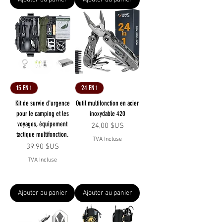
15 EN 1
24 EN 1
Kit de survie d'urgence
Outil multifonction en acier
pour le camping et les
inoxydable 420
voyages, équipement
Prix
24,00 $US
tactique multifonction.
TVA Incluse
Prix
39,90 $US
TVA Incluse
Ajouter au panier
Ajouter au panier