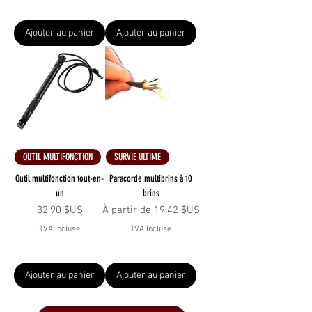
Ajouter au panier
Ajouter au panier
OUTIL MULTIFONCTION
SURVIE ULTIME
Outil multifonction tout-en-
Paracorde multibrins à 10
un
brins
Prix
Prix promotionnel
32,90 $US
À partir de
19,42 $US
TVA Incluse
TVA Incluse
Ajouter au panier
Ajouter au panier