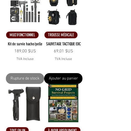
MULTIFONCTIONNEL
TROUSSE MÉDICALE
Kit de survie hache/pelle
SAUVETAGE TACTIQUE EDC
Prix
Prix
189,00 $US
69,01 $US
TVA Incluse
TVA Incluse
Rupture de stock
Ajouter au panier
TOUT EN UN
À AVOIR ABSOLUMENT