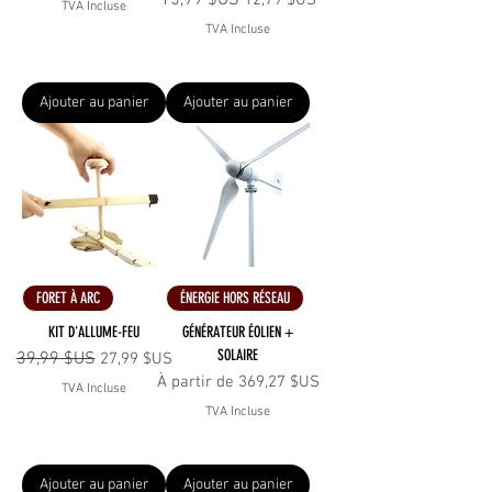
15,99 $US
12,79 $US
TVA Incluse
TVA Incluse
Ajouter au panier
Ajouter au panier
FORET À ARC
ÉNERGIE HORS RÉSEAU
KIT D'ALLUME-FEU
GÉNÉRATEUR ÉOLIEN +
SOLAIRE
Prix original
39,99 $US
Prix promotionnel
27,99 $US
Prix promotionnel
À partir de
369,27 $US
TVA Incluse
TVA Incluse
Ajouter au panier
Ajouter au panier