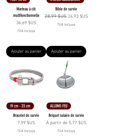
Marteau à clé
Bible de survie
multifonctionnelle
Prix original
28,99 $US
Prix promotionnel
24,93 $US
Prix
36,69 $US
TVA Incluse
TVA Incluse
Ajouter au panier
Ajouter au panier
19 cm - 23 cm
ALLUME-FEU
Bracelet de survie
Briquet solaire de survie
Prix
Prix promotionnel
7,99 $US
À partir de
5,77 $US
TVA Incluse
TVA Incluse