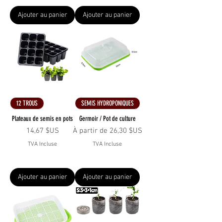
Ajouter au panier
Ajouter au panier
12 TROUS
SEMIS HYDROPONIQUES
Plateaux de semis en pots
Germoir / Pot de culture
Prix
Prix promotionnel
14,67 $US
À partir de
26,30 $US
TVA Incluse
TVA Incluse
Ajouter au panier
Ajouter au panier