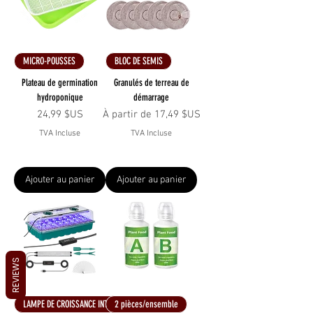
MICRO-POUSSES
BLOC DE SEMIS
Plateau de germination
Granulés de terreau de
hydroponique
démarrage
Prix
Prix promotionnel
24,99 $US
À partir de
17,49 $US
TVA Incluse
TVA Incluse
Ajouter au panier
Ajouter au panier
REVIEWS
LAMPE DE CROISSANCE INTELLIGENTE
2 pièces/ensemble