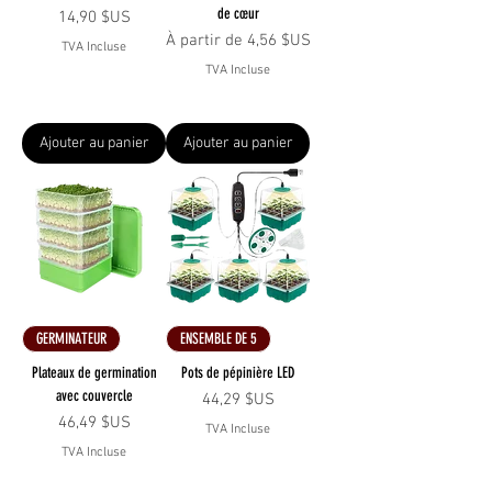
de cœur
Prix
14,90 $US
Prix promotionnel
À partir de
4,56 $US
TVA Incluse
TVA Incluse
Ajouter au panier
Ajouter au panier
GERMINATEUR
ENSEMBLE DE 5
Plateaux de germination
Pots de pépinière LED
avec couvercle
Prix
44,29 $US
Prix
46,49 $US
TVA Incluse
TVA Incluse