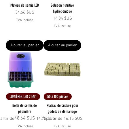
Plateau de semis LED
Solution nutritive
hydroponique
Prix
34,66 $US
Prix
14,34 $US
TVA Incluse
TVA Incluse
Ajouter au panier
Ajouter au panier
LUMIÈRES LED 2 EN 1
50 à 100 pièces
Boîte de semis de
Plateau de culture pour
pépinière
godets de démarrage
48,64 $US
x original
x promotionnel
Prix promotionnel
artir de
14,18 $US
À partir de
16,15 $US
TVA Incluse
TVA Incluse