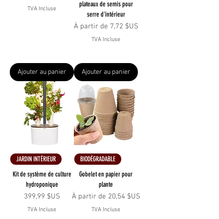
plateaux de semis pour
TVA Incluse
serre d'intérieur
Prix promotionnel
À partir de
7,72 $US
TVA Incluse
Ajouter au panier
Ajouter au panier
JARDIN INTÉRIEUR
BIODÉGRADABLE
Kit de système de culture
Gobelet en papier pour
hydroponique
plante
Prix
Prix promotionnel
399,99 $US
À partir de
20,54 $US
TVA Incluse
TVA Incluse