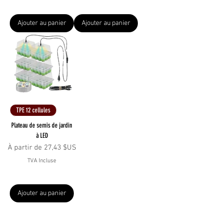
Ajouter au panier
Ajouter au panier
TPE 12 cellules
Plateau de semis de jardin
à LED
Prix promotionnel
À partir de
27,43 $US
TVA Incluse
Ajouter au panier