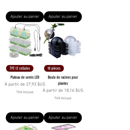
Ajouter au panier
Ajouter au panier
TPE 12 cellules
10 pièces
Plateau de semis LED
Boule de racines pour
plantes
Prix promotionnel
À partir de
27,93 $US
Prix promotionnel
À partir de
18,16 $US
TVA Incluse
TVA Incluse
Ajouter au panier
Ajouter au panier