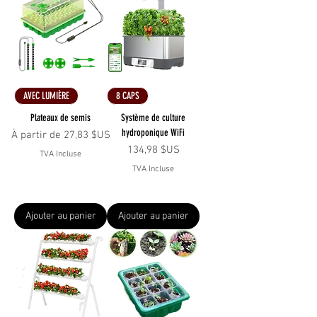
AVEC LUMIÈRE
8 CAPS
Plateaux de semis
Système de culture
hydroponique WiFi
Prix promotionnel
À partir de
27,83 $US
Prix
134,98 $US
TVA Incluse
TVA Incluse
Ajouter au panier
Ajouter au panier