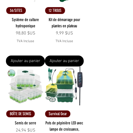
36/SITES
12 TROUS
Système de culture
Kit de démarrage pour
hydroponique
plantes en plateau
Prix
Prix
98,80 $US
9,99 $US
TVA Incluse
TVA Incluse
Ajouter au panier
Ajouter au panier
BOÎTE DE SEMIS
Survival Gear
Semis de serre
Pots de pépinière LED avec
lampe de croissance,
Prix
24,94 $US