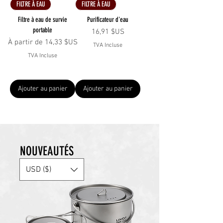
FILTRE À EAU
FILTRE À EAU
Filtre à eau de survie
Purificateur d'eau
portable
Prix
16,91 $US
Prix promotionnel
À partir de
14,33 $US
TVA Incluse
TVA Incluse
Ajouter au panier
Ajouter au panier
NOUVEAUTÉS
USD ($)