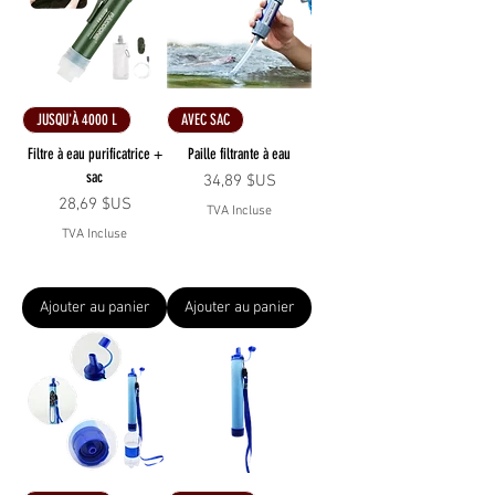
JUSQU'À 4000 L
AVEC SAC
Filtre à eau purificatrice +
Paille filtrante à eau
sac
Prix
34,89 $US
Prix
28,69 $US
TVA Incluse
TVA Incluse
Ajouter au panier
Ajouter au panier