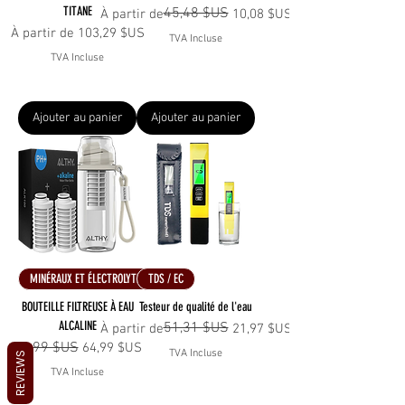
TITANE
45,48 $US
Prix original
Prix promotionnel
À partir de
10,08 $US
Prix promotionnel
À partir de
103,29 $US
TVA Incluse
TVA Incluse
Ajouter au panier
Ajouter au panier
MINÉRAUX ET ÉLECTROLYTES
TDS / EC
BOUTEILLE FILTREUSE À EAU
Testeur de qualité de l'eau
ALCALINE
51,31 $US
Prix original
Prix promotionnel
À partir de
21,97 $US
Prix original
79,99 $US
Prix promotionnel
64,99 $US
TVA Incluse
REVIEWS
TVA Incluse