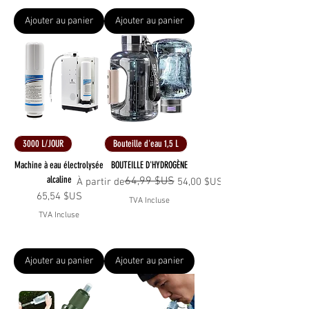
Ajouter au panier
Ajouter au panier
3000 L/JOUR
Bouteille d'eau 1,5 L
Machine à eau électrolysée
BOUTEILLE D'HYDROGÈNE
alcaline
64,99 $US
Prix original
Prix promotionnel
À partir de
54,00 $US
Prix
65,54 $US
TVA Incluse
TVA Incluse
Ajouter au panier
Ajouter au panier